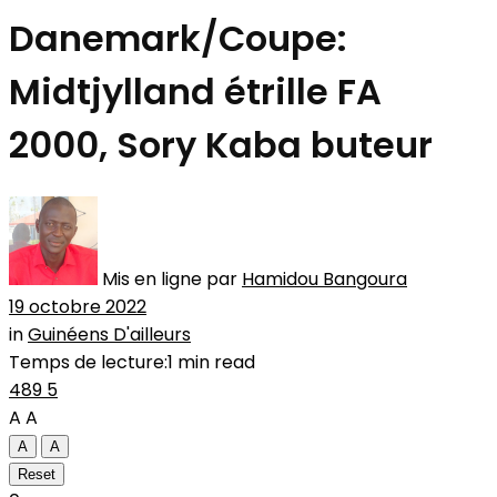
Danemark/Coupe:
Midtjylland étrille FA
2000, Sory Kaba buteur
Mis en ligne par
Hamidou Bangoura
19 octobre 2022
in
Guinéens D'ailleurs
Temps de lecture:1 min read
489
5
A
A
A
A
Reset