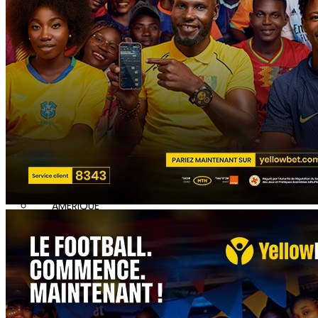
AUTRES COMPÉTITIONS
MONDE
EUROPE
ASIE
AMERIQUE
INTERVIEW
L’EDITO