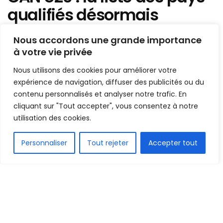
qualifiés désormais
complète !
Nous accordons une grande importance
à votre vie privée
Mis en ligne par
Hamidou Bangoura
A
A
Nous utilisons des cookies pour améliorer votre
21 décembre 2022
expérience de navigation, diffuser des publicités ou du
Temps de lecture:1 min read
contenu personnalisés et analyser notre trafic. En
cliquant sur "Tout accepter", vous consentez à notre
utilisation des cookies.
FR
Personnaliser
Tout rejeter
Accepter tout
1.6k