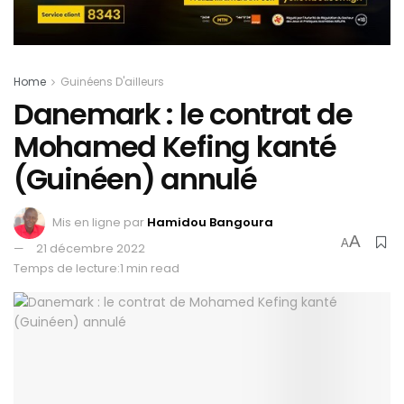
Home
Guinéens D'ailleurs
Danemark : le contrat de
Mohamed Kefing kanté
(Guinéen) annulé
Mis en ligne par
Hamidou Bangoura
A
A
21 décembre 2022
Temps de lecture:1 min read