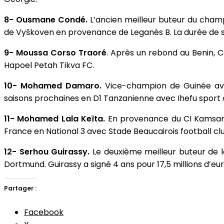
8- Ousmane Condé.
L’ancien meilleur buteur du champ
de Vyškoven en provenance de Leganès B. La durée de 
9- Moussa Corso Traoré
. Après un rebond au Benin, C
Hapoel Petah Tikva FC.
10- Mohamed Damaro.
Vice-champion de Guinée av
saisons prochaines en D1 Tanzanienne avec Ihefu sport 
11- Mohamed Lala Keïta.
En provenance du CI Kamsar,
France en National 3 avec Stade Beaucairois football cl
12- Serhou Guirassy.
Le deuxième meilleur buteur de l
Dortmund. Guirassy a signé 4 ans pour 17,5 millions d’eur
Partager :
Facebook