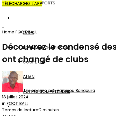
AUTRES SPORTS
TÉLÉCHARGEZ L'APP
AFRIQUE
Home
FOOT BALL
CANS
Découvrez le condensé des 
LIGUE DES CHAMPIONS
ont changé de clubs
COUPE CAF
CHAN
Mis en ligne par
Hamidou Bangoura
AUTRES COMPÉTITIONS
18 juillet 2024
in
FOOT BALL
MONDE
Temps de lecture:2 minutes