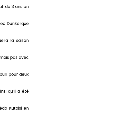
at de 3 ans en
avec Dunkerque
uera la saison
 mais pas avec
buri pour deux
si qu’il a été
édo Kutaisi en