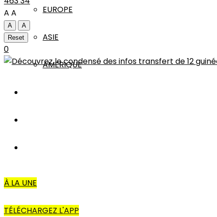
463
34
EUROPE
A
A
A
A
ASIE
Reset
0
AMERIQUE
INTERVIEW
L’EDITO
AUTRES
À LA UNE
TÉLÉCHARGEZ L'APP