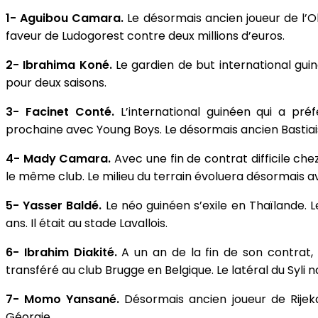
1- Aguibou Camara.
Le désormais ancien joueur de l’Ol
faveur de Ludogorest contre deux millions d’euros.
2- Ibrahima Koné.
Le gardien de but international gui
pour deux saisons.
3- Facinet Conté.
L’international guinéen qui a préf
prochaine avec Young Boys. Le désormais ancien Bastiais
4- Mady Camara.
Avec une fin de contrat difficile ch
le même club. Le milieu du terrain évoluera désormais av
5- Yasser Baldé.
Le néo guinéen s’exile en Thaïlande. L
ans. Il était au stade Lavallois.
6- Ibrahim Diakité.
A un an de la fin de son contrat, 
transféré au club Brugge en Belgique. Le latéral du Syli n
7- Momo Yansané.
Désormais ancien joueur de Rijek
Géorgie.