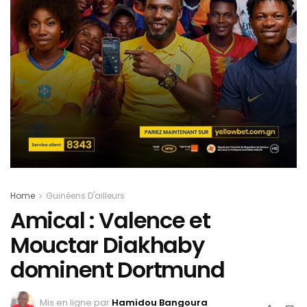
Home
Guinéens D'ailleurs
Amical : Valence et
Mouctar Diakhaby
dominent Dortmund
Mis en ligne par
Hamidou Bangoura