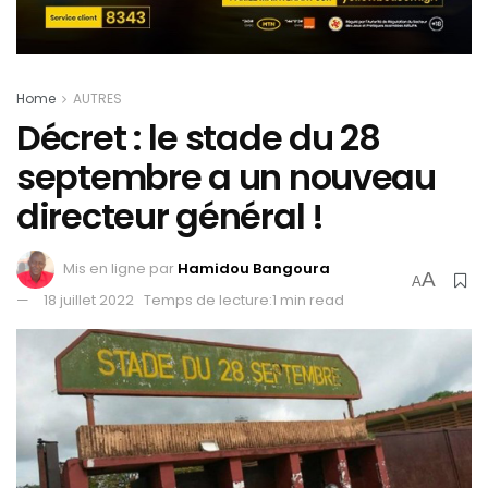
Home
AUTRES
Décret : le stade du 28
septembre a un nouveau
directeur général !
Mis en ligne par
Hamidou Bangoura
A
A
18 juillet 2022
Temps de lecture:1 min read