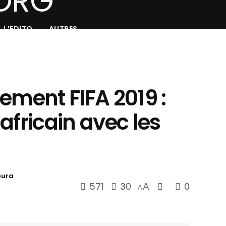
L’EDITO
AUTRES
ement FIFA 2019 :
5 africain avec les
oura
571
30
0
A
A