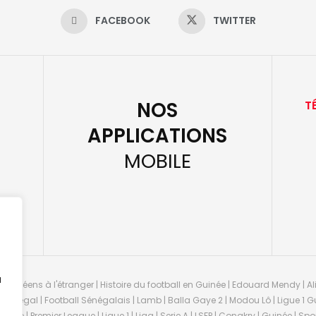
FACEBOOK
TWITTER
NOS
T
APPLICATIONS
MOBILE
u
guinéens à l'étranger | Histoire du football en Guinée | Edouard Mendy | Ali
 Sénégal | Football Sénégalais | Lamb | Balla Gaye 2 | Modou Lô | Ligue 1 Gu
uinée | Premier League | Ligue 1 | Liga | Serie A | LSFP | Conakry | Guinée | 