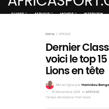
GUINEE
AFRIQUE
MONDE
INTERVIEW
Home
AFRIQUE
Dernier Class
voici le top 1
Lions en tête
Mis en ligne par
Hamidou Bang
19 décembre 2019
in
AFRIQUE
Temps de lecture:1 min read