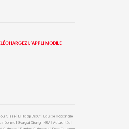
ÉLÉCHARGEZ L’APPLI MOBILE
ou Cissé | El Hadji Diouf | Equipe nationale
inéenne | Gorgui Dieng | NBA | Actualités |
Sport Guineen | Basket Guineens | Foot Guineen