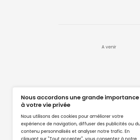
A venir
Nous accordons une grande importance
à votre vie privée
Nous utilisons des cookies pour améliorer votre
expérience de navigation, diffuser des publicités ou d
Clubs de football en Guinée | Footballeurs 
contenu personnalisés et analyser notre trafic. En
de Guinée de football | Mercato | Lions du
cliquant sur "Tout accepter", vous consentez à notre
News | Match en direct | But | Actualité au G