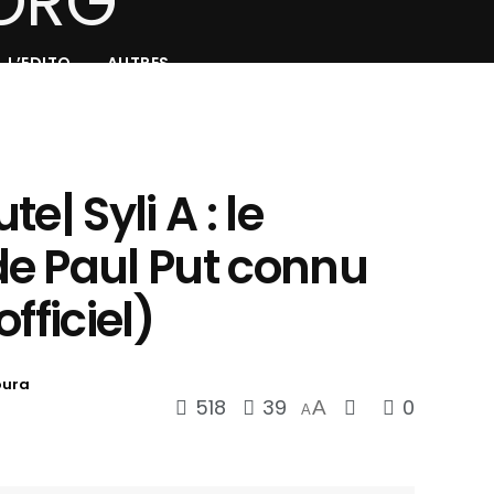
L’EDITO
AUTRES
e| Syli A : le
e Paul Put connu
fficiel)
oura
518
39
0
A
A