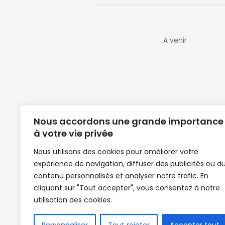
A venir
Nous accordons une grande importance
à votre vie privée
Nous utilisons des cookies pour améliorer votre
expérience de navigation, diffuser des publicités ou d
Clubs de football en Guinée | Footballeurs 
contenu personnalisés et analyser notre trafic. En
de Guinée de football | Mercato | Lions du
cliquant sur "Tout accepter", vous consentez à notre
News | Match en direct | But | Actualité au G
utilisation des cookies.
| Handball Guinee | Match Guinee | Champi
de Guinée | Senegal Equipe | Guinée | Le Se
en direct | Boxe | Sénégal Dakar | La Guin