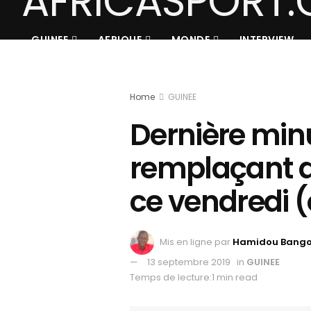
GUINEE
AFRIQUE
MONDE
INTERVIEW
Home
GUINEE
Dernière minut
remplaçant d
ce vendredi (o
Mis en ligne par
Hamidou Bang
13 septembre 2019
in
GUINEE
Temps de lecture:1 min read