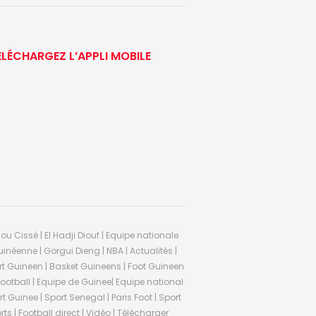
ÉLÉCHARGEZ L’APPLI MOBILE
ou Cissé | El Hadji Diouf | Equipe nationale
inéenne | Gorgui Dieng | NBA | Actualités |
Sport Guineen | Basket Guineens | Foot Guineen
otball | Equipe de Guinee| Equipe national
 Guinee | Sport Senegal | Paris Foot | Sport
rts | Football direct | Vidéo | Télécharger