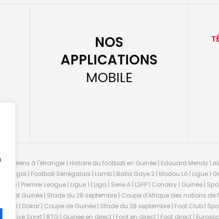
NOS
T
APPLICATIONS
MOBILE
u
guinéens à l'étranger | Histoire du football en Guinée | Edouard Mendy | Ali
 Sénégal | Football Sénégalais | Lamb | Balla Gaye 2 | Modou Lô | Ligue 1 Gu
uinée | Premier League | Ligue 1 | Liga | Serie A | LSFP | Conakry | Guinée | 
onnat Guinée | Stade du 28 septembre | Coupe d'Afrique des nations de fo
negal | Dakar | Coupe de Guinée | Stade du 28 septembre | Foot Club | Sport
ée | Live Sport | RTG | Guinee en direct | Foot en direct | Foot direct | Eurospo