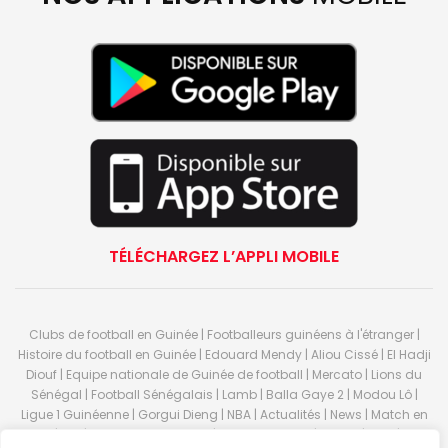
TÉLÉCHARGEZ L’APPLI MOBILE
Clubs de football en Guinée | Footballeurs guinéens à l'étranger |
Histoire du football en Guinée | Edouard Mendy | Aliou Cissé | El Hadji
Diouf | Equipe nationale de Guinée de football | Mercato | Lions du
Sénégal | Football Sénégalais | Lamb | Balla Gaye 2 | Modou Lô |
Ligue 1 Guinéenne | Gorgui Dieng | NBA | Actualités | News | Match en
direct | But | Actualité au Guinée | Premier League | Ligue 1 | Liga | Serie