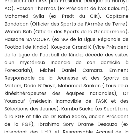
Président de l’ASK puis President Delegué du Horoya
AC), Hassan Thermos (Ex Président de l’AS Kaloum),
Mohamed Sylla (ex Prsdt du CIK), Capitaine
Bondabon (Officier des Sports de l’Armée de Terre),
Wahab Bah (Officier des Sports de la Gendarmerie),
Hassane SAMOURA (ex SG de la Ligue Régionale de
Football de Kindia), Kouyate Grand K (Vice Président
de la Ligue de Football de Kindia, décédé des suites
d’un mystérieux incendie de son domicile à
Forecariah), Michel Daniel Camara, Éminent
Responsable de la Jeunesse et des Sports de
Matam, Dede N’Diaye, Mohamed Sankon ( tous deux
kinésithérapeutes des équipes nationales), Dr
Youssouf (médecin inamovible de l’ASK et des
Sélections des Jeunes), Kamba Sacko (ex Secrétaire
à la FGF et fille de Dr Baba Sacko, ancien Président
de la FGF), Ibrahima Sory Drame Desouza (ex
intendant des U-17 et Responsable Accueil de la