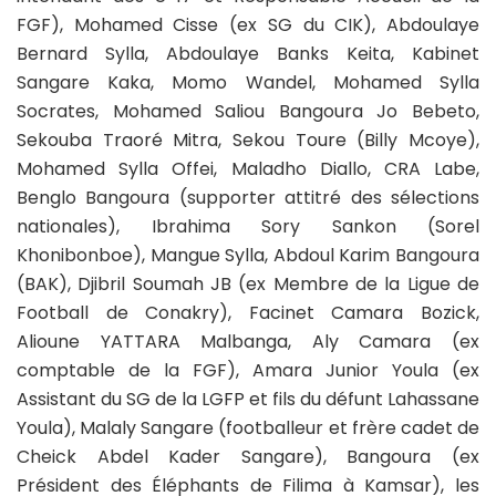
FGF), Mohamed Cisse (ex SG du CIK), Abdoulaye
Bernard Sylla, Abdoulaye Banks Keita, Kabinet
Sangare Kaka, Momo Wandel, Mohamed Sylla
Socrates, Mohamed Saliou Bangoura Jo Bebeto,
Sekouba Traoré Mitra, Sekou Toure (Billy Mcoye),
Mohamed Sylla Offei, Maladho Diallo, CRA Labe,
Benglo Bangoura (supporter attitré des sélections
nationales), Ibrahima Sory Sankon (Sorel
Khonibonboe), Mangue Sylla, Abdoul Karim Bangoura
(BAK), Djibril Soumah JB (ex Membre de la Ligue de
Football de Conakry), Facinet Camara Bozick,
Alioune YATTARA Malbanga, Aly Camara (ex
comptable de la FGF), Amara Junior Youla (ex
Assistant du SG de la LGFP et fils du défunt Lahassane
Youla), Malaly Sangare (footballeur et frère cadet de
Cheick Abdel Kader Sangare), Bangoura (ex
Président des Éléphants de Filima à Kamsar), les