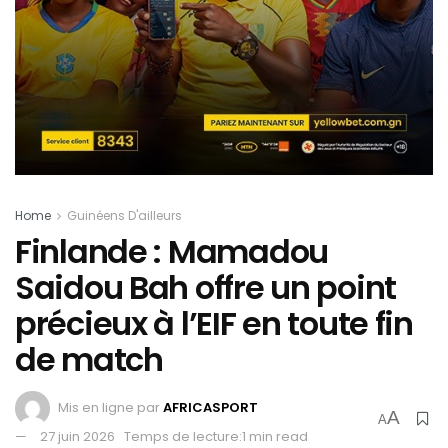
Home
Guinéens D'ailleurs
Finlande : Mamadou
Saidou Bah offre un point
précieux à l’EIF en toute fin
de match
Mis en ligne par
AFRICASPORT
A
A
27 juin 2026
Temps de lecture:1 min read