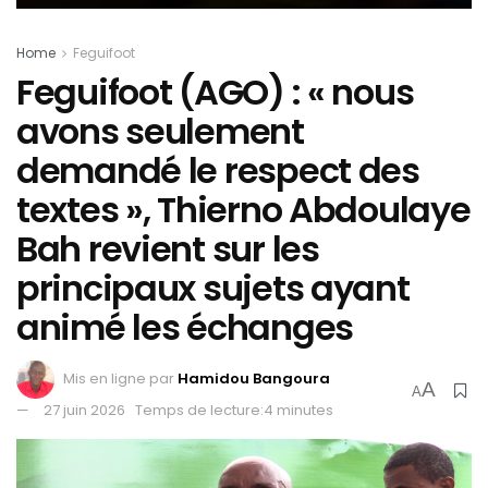
Home
Feguifoot
Feguifoot (AGO) : « nous
avons seulement
demandé le respect des
textes », Thierno Abdoulaye
Bah revient sur les
principaux sujets ayant
animé les échanges
Mis en ligne par
Hamidou Bangoura
A
A
27 juin 2026
Temps de lecture:4 minutes