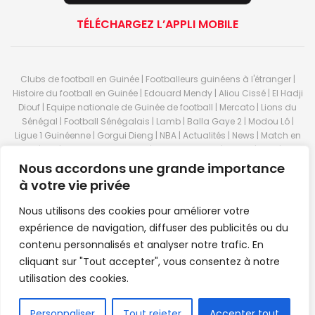
TÉLÉCHARGEZ L’APPLI MOBILE
Clubs de football en Guinée | Footballeurs guinéens à l'étranger |
Histoire du football en Guinée | Edouard Mendy | Aliou Cissé | El Hadji
Diouf | Equipe nationale de Guinée de football | Mercato | Lions du
Sénégal | Football Sénégalais | Lamb | Balla Gaye 2 | Modou Lô |
Ligue 1 Guinéenne | Gorgui Dieng | NBA | Actualités | News | Match en
direct | But | Actualité au Guinée | Premier League | Ligue 1 | Liga | Serie
A | LSFP | Conakry | Guinée | Sport Guineen | Basket Guineens | Foot
Nous accordons une grande importance
Guineen | Handball Guinee | Match Guinee | Championnat Guinée |
à votre vie privée
Stade du 28 septembre | Coupe d'Afrique des nations de football |
Equipe de Guinee| Equipe national de Guinée | Senegal Equipe |
Nous utilisons des cookies pour améliorer votre
Guinée | Le Senegal | Dakar | Coupe de Guinée | Stade du 28
expérience de navigation, diffuser des publicités ou du
septembre | Foot Club | Sport Guinee | Sport Senegal | Paris Foot |
contenu personnalisés et analyser notre trafic. En
Sport en direct | Boxe | Sénégal Dakar | La Guinée | Live Sport | RTG |
cliquant sur "Tout accepter", vous consentez à notre
Guinee en direct | Foot en direct | Foot direct | Eurosports | Football
direct | Vidéo | Télécharger Africasport | Clubs de football guinéens |
utilisation des cookies.
Premier Bet Guinée | Guinee game | Pronostic | Pari foot Guinée |
Feguifoot.com. © 2023
Africasport
- Premium WordPress news &
FR
Personnaliser
Tout rejeter
Accepter tout