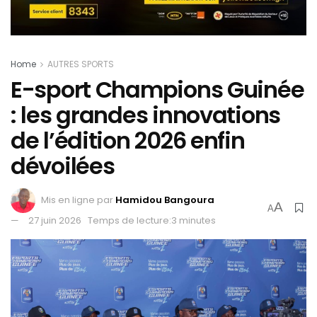
Home
AUTRES SPORTS
E-sport Champions Guinée
: les grandes innovations
de l’édition 2026 enfin
dévoilées
Mis en ligne par
Hamidou Bangoura
A
A
27 juin 2026
Temps de lecture:3 minutes