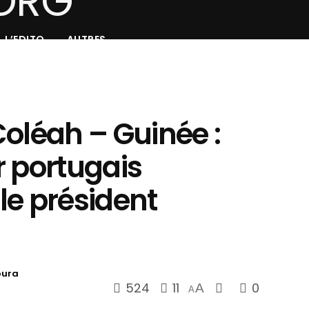
L’EDITO
AUTRES
oléah – Guinée :
r portugais
le président
oura
524
11
0
A
A