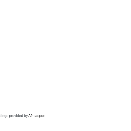
dings provided by
Africasport