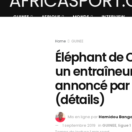
GUINEE
AFRIQUE
MONDE
INTERVIEW
Home
GUINEE
Éléphant de C
un entraîneu
annoncé par 
(détails)
Mis en ligne par
Hamidou Bang
1 septembre 2019
in
GUINEE
,
ligue 1
Temps de lecture:1 min read