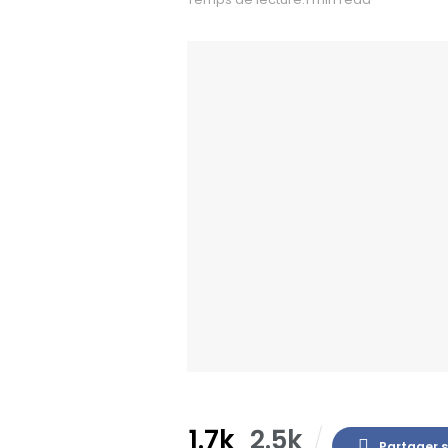
1.7k
2.5k
Partager 