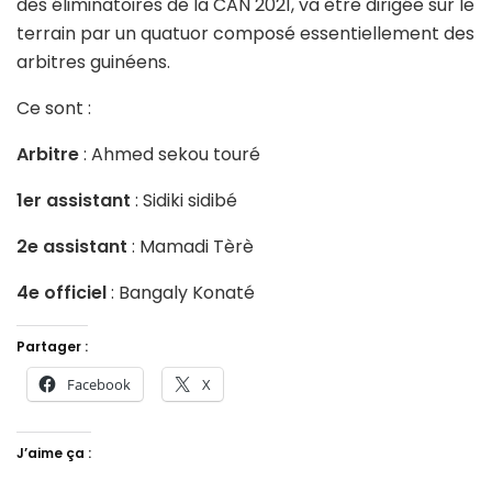
des éliminatoires de la CAN 2021, va être dirigée sur le
terrain par un quatuor composé essentiellement des
arbitres guinéens.
Ce sont :
Arbitre
: Ahmed sekou touré
1er assistant
: Sidiki sidibé
2e assistant
: Mamadi Tèrè
4e officiel
: Bangaly Konaté
Partager :
Facebook
X
J’aime ça :