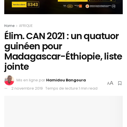
Home
AFRIQUE
Élim. CAN 2021 : un quatuor
guinéen pour
Madagascar-Éthiopie, liste
jointe
Mis en ligne par
Hamidou Bangoura
A
A
2 novembre 2019
Temps de lecture:1 min read