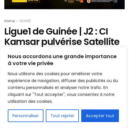
Home
GUINEE
Ligue1 de Guinée | J2 : CI
Kamsar pulvérise Satellite
FC et continue son sans-
Nous accordons une grande importance
faute
à votre vie privée
Nous utilisons des cookies pour améliorer votre
Mis en ligne par
Hamidou Bangoura
A
A
expérience de navigation, diffuser des publicités ou du
1 novembre 2019
Temps de lecture:1 min read
contenu personnalisés et analyser notre trafic. En
cliquant sur "Tout accepter", vous consentez à notre
utilisation des cookies.
FR
Personnaliser
Tout rejeter
Accepter tout