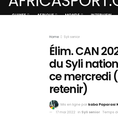
GUINEE
AFRIQUE
MONDE
INTERVIEW
Home
Syli senior
Élim. CAN 202
du Syli nation
ce mercredi ( 
retenir)
Mis en ligne par
kaba Paparasi 
17 mai 2022
in
Syli senior
Temps de