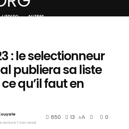
L’EDITO
AUTRES
3 : le selectionneur
al publiera sa liste
ce qu’il faut en
Kouyate
650
13
0
A
A
 lecture:1 min read