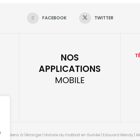
FACEBOOK
TWITTER
NOS
T
APPLICATIONS
MOBILE
u
guinéens à l'étranger | Histoire du football en Guinée | Edouard Mendy | Ali