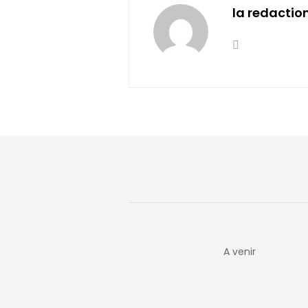
la redactio
A venir