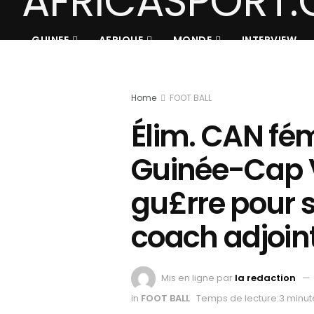
GUINEE
AFRIQUE
MONDE
INTERVIEW
Home
FOOT BALL
Élim. CAN fém
Guinée-Cap V
gu£rre pour se
coach adjoin
Mis en ligne par
la redaction
in
FOOT BALL
Temps de lecture:3 minut