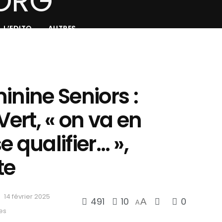
L’EDITO
AUTRES
inine Seniors :
ert, « on va en
 qualifier… »,
te
14 février 2025
491
10
0
A
A
es