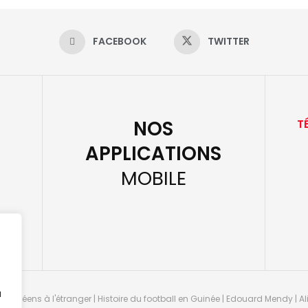
FACEBOOK
TWITTER
NOS
T
APPLICATIONS
MOBILE
u
guinéens à l'étranger | Histoire du football en Guinée | Edouard Mendy | Ali