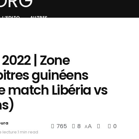
L’EDITO
AUTRES
 2022 | Zone
rbitres guinéens
le match Libéria vs
ms)
oura
765
8
0
A
A
 lecture:1 min read