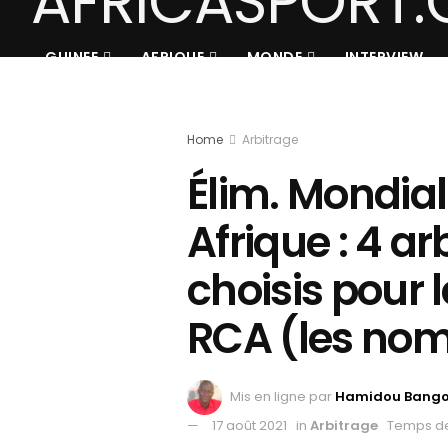
GUINEE
AFRIQUE
MONDE
INTERVIEW
Home
Arbitrage
Élim. Mondial
Afrique : 4 a
choisis pour 
RCA (les no
Mis en ligne par
Hamidou Bang
17 août 2021
in
Arbitrage
Temps de