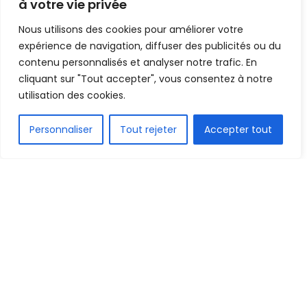
à votre vie privée
Mis en ligne par
la redaction
A
A
Nous utilisons des cookies pour améliorer votre
13 août 2021
Temps de lecture:2 minutes
expérience de navigation, diffuser des publicités ou du
contenu personnalisés et analyser notre trafic. En
cliquant sur "Tout accepter", vous consentez à notre
utilisation des cookies.
FR
Personnaliser
Tout rejeter
Accepter tout
1.5k
PARTAGE
Le tirage au sort des Interclubs de la CAF, pour la
saison 2021-2021 vient de s’exécuter ce vendredi
13 août 2021.