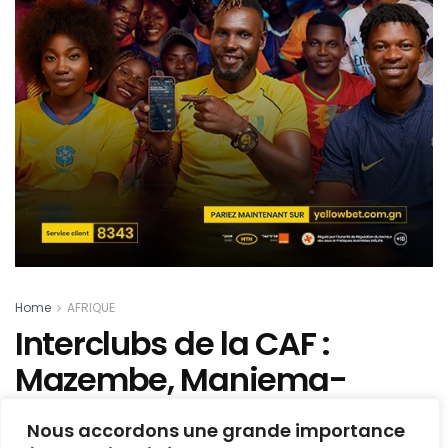
Home
AFRIQUE
Interclubs de la CAF :
Mazembe, Maniema-
Union, Dcmp et V.club fixés
Nous accordons une grande importance