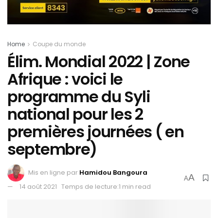
Home
Coupe du monde
Élim. Mondial 2022 | Zone
Afrique : voici le
programme du Syli
national pour les 2
premières journées ( en
septembre)
Mis en ligne par
Hamidou Bangoura
A
A
14 août 2021
Temps de lecture:1 min read