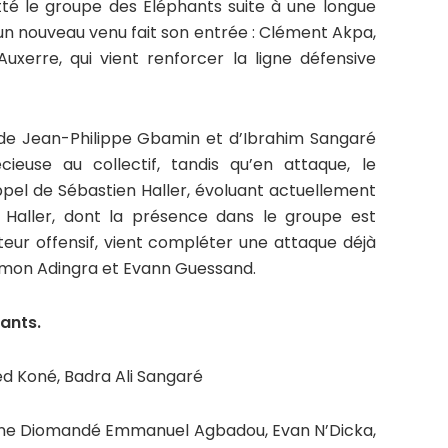
itté le groupe des Éléphants suite à une longue
, un nouveau venu fait son entrée : Clément Akpa,
Auxerre, qui vient renforcer la ligne défensive
rs de Jean-Philippe Gbamin et d’Ibrahim Sangaré
ieuse au collectif, tandis qu’en attaque, le
ppel de Sébastien Haller, évoluant actuellement
. Haller, dont la présence dans le groupe est
eur offensif, vient compléter une attaque déjà
Simon Adingra et Evann Guessand.
hants.
d Koné, Badra Ali Sangaré
mane Diomandé Emmanuel Agbadou, Evan N’Dicka,