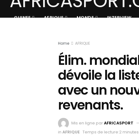
GUINEE
AFRIQUE
MONDE
INTERVIEW
Home
AFRIQUE
Élim. mondial
dévoile la lis
avec un nouv
revenants.
Mis en ligne par
AFRICASPORT
in
AFRIQUE
Temps de lecture:2 minutes