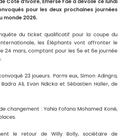
de Côte d’Ivoire, Emerse Faé a dévoilé ce lundi
 convoqués pour les deux prochaines journées
du monde 2026.
nquête du ticket qualificatif pour la coupe du
ternationale, les Éléphants vont affronter le
 le 24 mars, comptant pour les 5e et 6e journée
.
onvoqué 23 joueurs. Parmi eux, Simon Adingra,
 Badra Ali, Evan Ndicka et Sébastien Haller, de
s de changement : Yahia Fofana Mohamed Koné,
places.
t le retour de Willy Bolly, sociétaire de