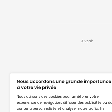
A venir
Nous accordons une grande importance
à votre vie privée
Nous utilisons des cookies pour améliorer votre
expérience de navigation, diffuser des publicités ou d
Clubs de football en Guinée | Footballeurs 
contenu personnalisés et analyser notre trafic. En
de Guinée de football | Mercato | Lions du