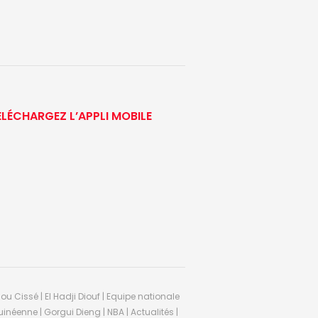
ÉLÉCHARGEZ L’APPLI MOBILE
ou Cissé | El Hadji Diouf | Equipe nationale
inéenne | Gorgui Dieng | NBA | Actualités |