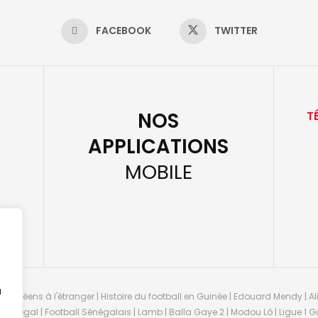
FACEBOOK
TWITTER
NOS
T
APPLICATIONS
MOBILE
u
guinéens à l'étranger | Histoire du football en Guinée | Edouard Mendy | Ali
 Sénégal | Football Sénégalais | Lamb | Balla Gaye 2 | Modou Lô | Ligue 1 Gu