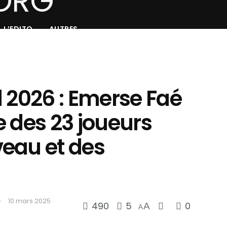
L’EDITO
AUTRES
 2026 : Emerse Faé
te des 23 joueurs
eau et des
10 mars 2025
490
5
0
A
A