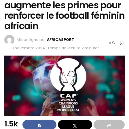
augmente les primes pour
renforcer le football féminin
africain
Mis en ligne par
AFRICASPORT
A
A
8 novembre 2024
Temps de lecture:2 minutes
1.5k