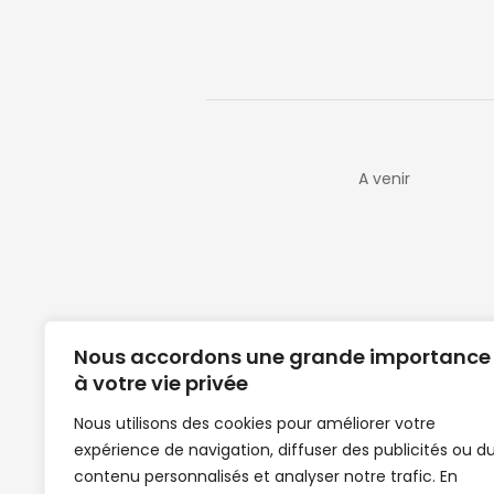
A venir
Nous accordons une grande importance
à votre vie privée
Nous utilisons des cookies pour améliorer votre
expérience de navigation, diffuser des publicités ou d
Clubs de football en Guinée | Footballeurs 
contenu personnalisés et analyser notre trafic. En
de Guinée de football | Mercato | Lions du