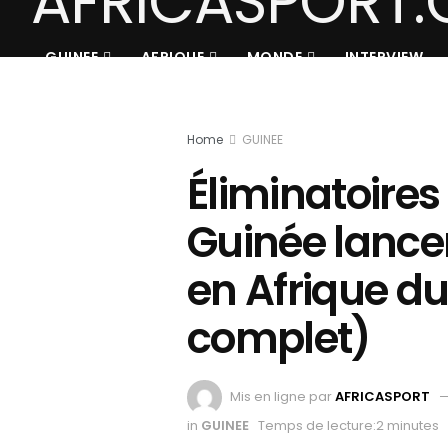
GUINEE
AFRIQUE
MONDE
INTERVIEW
Home
GUINEE
Éliminatoires
Guinée lanc
en Afrique du
complet)
Mis en ligne par
AFRICASPORT
in
GUINEE
Temps de lecture:2 minutes