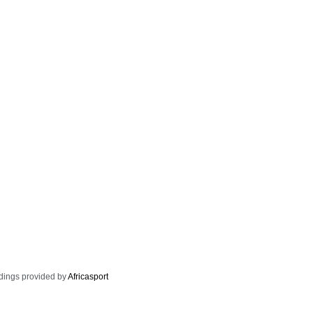
dings provided by
Africasport