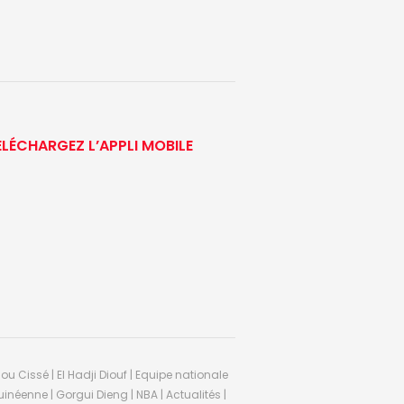
ÉLÉCHARGEZ L’APPLI MOBILE
ou Cissé | El Hadji Diouf | Equipe nationale
inéenne | Gorgui Dieng | NBA | Actualités |