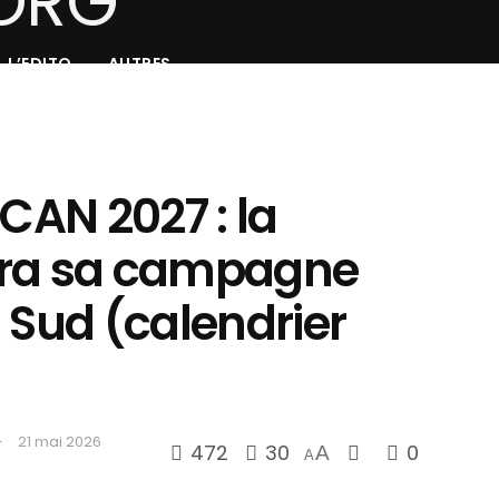
L’EDITO
AUTRES
 CAN 2027 : la
era sa campagne
 Sud (calendrier
21 mai 2026
472
30
0
A
A