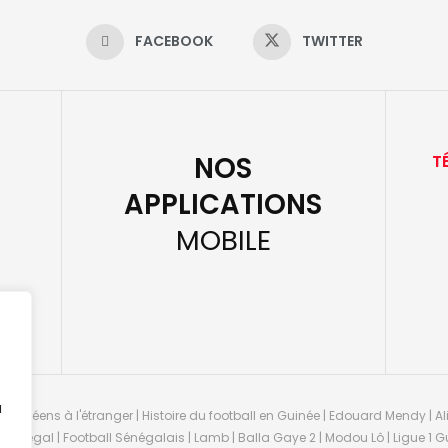
FACEBOOK
TWITTER
NOS
T
APPLICATIONS
MOBILE
u
guinéens à l'étranger | Histoire du football en Guinée | Edouard Mendy | Ali
 Sénégal | Football Sénégalais | Lamb | Balla Gaye 2 | Modou Lô | Ligue 1 Gu