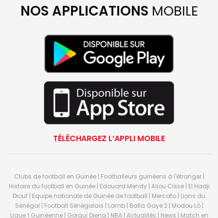
NOS APPLICATIONS
MOBILE
TÉLÉCHARGEZ L’APPLI MOBILE
Clubs de football en Guinée | Footballeurs guinéens à l'étranger |
Histoire du football en Guinée | Edouard Mendy | Aliou Cissé | El Hadji
Diouf | Equipe nationale de Guinée de football | Mercato | Lions du
Sénégal | Football Sénégalais | Lamb | Balla Gaye 2 | Modou Lô |
Ligue 1 Guinéenne | Gorgui Dieng | NBA | Actualités | News | Match en