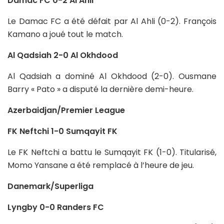
Damac FC 0-2 Al Ahli
Le Damac FC a été défait par Al Ahli (0-2). François
Kamano a joué tout le match.
Al Qadsiah 2-0 Al Okhdood
Al Qadsiah a dominé Al Okhdood (2-0). Ousmane
Barry « Pato » a disputé la dernière demi-heure.
Azerbaidjan/Premier League
FK Neftchi 1-0 Sumqayit FK
Le FK Neftchi a battu le Sumqayit FK (1-0). Titularisé,
Momo Yansane a été remplacé à l’heure de jeu.
Danemark/Superliga
Lyngby 0-0 Randers FC