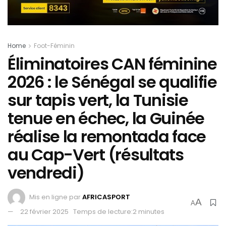
Home
Foot-Féminin
Éliminatoires CAN féminine
2026 : le Sénégal se qualifie
sur tapis vert, la Tunisie
tenue en échec, la Guinée
réalise la remontada face
au Cap-Vert (résultats
vendredi)
Mis en ligne par
AFRICASPORT
A
A
22 février 2025
Temps de lecture:2 minutes