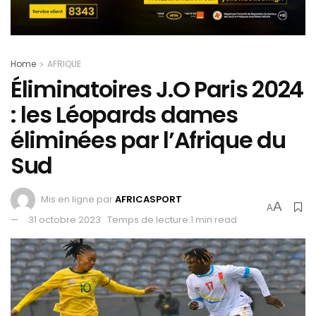
Home
AFRIQUE
Éliminatoires J.O Paris 2024
: les Léopards dames
éliminées par l’Afrique du
Sud
Mis en ligne par
AFRICASPORT
A
A
31 octobre 2023
Temps de lecture:1 min read