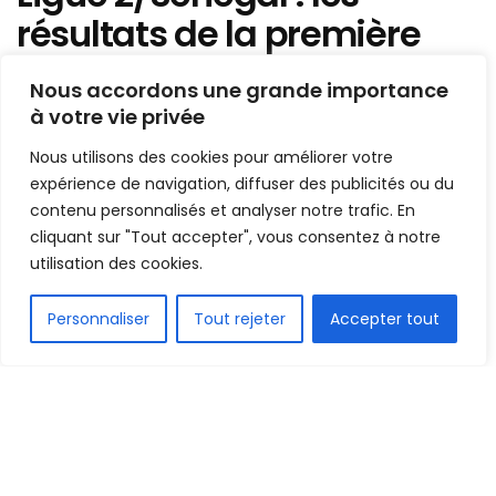
résultats de la première
journée !
Nous accordons une grande importance
à votre vie privée
Mis en ligne par
AFRICASPORT
A
A
Nous utilisons des cookies pour améliorer votre
31 octobre 2023
Temps de lecture:1 min read
expérience de navigation, diffuser des publicités ou du
contenu personnalisés et analyser notre trafic. En
cliquant sur "Tout accepter", vous consentez à notre
utilisation des cookies.
FR
Personnaliser
Tout rejeter
Accepter tout
1.5k
PARTAGE