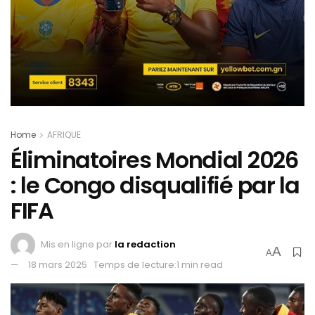
Home
AFRIQUE
Éliminatoires Mondial 2026
: le Congo disqualifié par la
FIFA
Mis en ligne par
la redaction
A
A
18 mars 2025
Temps de lecture:1 min read