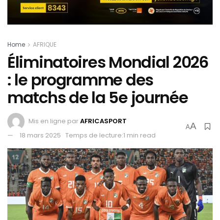
Home
AFRIQUE
Éliminatoires Mondial 2026
: le programme des
matchs de la 5e journée
Mis en ligne par
AFRICASPORT
A
A
18 mars 2025
Temps de lecture:1 min read