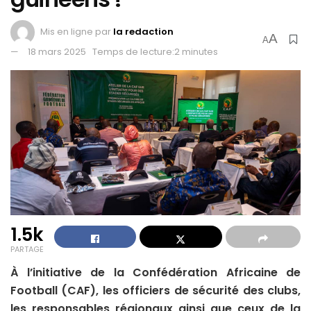
Mis en ligne par
la redaction
A
A
18 mars 2025
Temps de lecture:2 minutes
1.5k
PARTAGE
À l’initiative de la Confédération Africaine de
Football (CAF), les officiers de sécurité des clubs,
les responsables régionaux ainsi que ceux de la