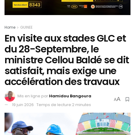
Home
GUINEE
En visite aux stades GLC et
du 28-Septembre, le
ministre Cellou Baldé se dit
satisfait, mais exige une
accélération des travaux
Mis en ligne par
Hamidou Bangoura
A
A
19 juin 2026
Temps de lecture:2 minutes