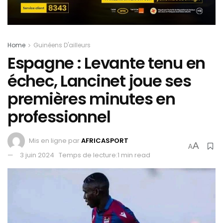
Home
Guinéens D'ailleurs
Espagne : Levante tenu en
échec, Lancinet joue ses
premières minutes en
professionnel
Mis en ligne par
AFRICASPORT
A
A
3 juin 2024
Temps de lecture:1 min read