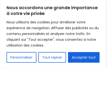
L’Allemagne… dans une
Nous accordons une grande importance
poule qualifiée de la mort
à votre vie privée
Nous utilisons des cookies pour améliorer votre
Mis en ligne par
Hamidou Bangoura
A
A
expérience de navigation, diffuser des publicités ou du
30 novembre 2019
Temps de lecture:2 minutes
contenu personnalisés et analyser notre trafic. En
cliquant sur "Tout accepter", vous consentez à notre
utilisation des cookies.
FR
Personnaliser
Tout rejeter
Accepter tout