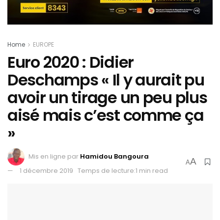
Home
EUROPE
Euro 2020 : Didier
Deschamps « Il y aurait pu
avoir un tirage un peu plus
aisé mais c’est comme ça
»
Mis en ligne par
Hamidou Bangoura
A
A
1 décembre 2019
Temps de lecture:1 min read