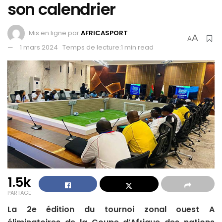
son calendrier
Mis en ligne par
AFRICASPORT
A
A
1 mars 2024
Temps de lecture:1 min read
1.5k
PARTAGE
La 2e édition du tournoi zonal ouest A