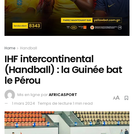
Home
Handball
IHF intercontinental
(Handball) : la Guinée bat
le Pérou
Mis en ligne par
AFRICASPORT
A
A
1 mars 2024
Temps de lecture:1 min read