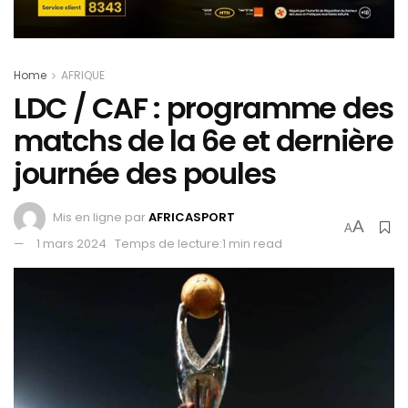
Home
AFRIQUE
LDC / CAF : programme des
matchs de la 6e et dernière
journée des poules
Mis en ligne par
AFRICASPORT
A
A
1 mars 2024
Temps de lecture:1 min read