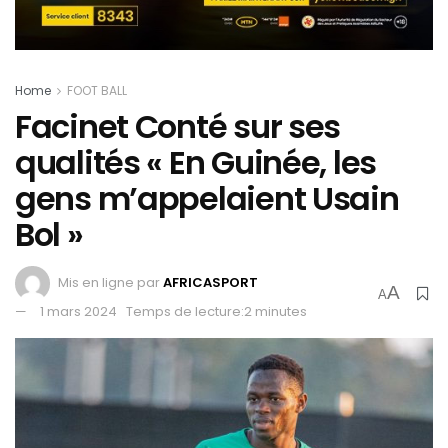
Home
FOOT BALL
Facinet Conté sur ses
qualités « En Guinée, les
gens m’appelaient Usain
Bol »
Mis en ligne par
AFRICASPORT
A
A
1 mars 2024
Temps de lecture:2 minutes