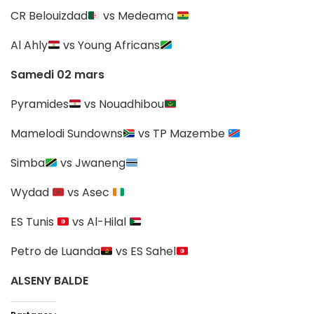
CR Belouizdad
vs Medeama
Al Ahly
vs Young Africans
Samedi 02 mars
Pyramides
vs Nouadhibou
Mamelodi Sundowns
vs TP Mazembe
Simba
vs Jwaneng
Wydad
vs Asec
ES Tunis
vs Al-Hilal
Petro de Luanda
vs ES Sahel
ALSENY BALDE