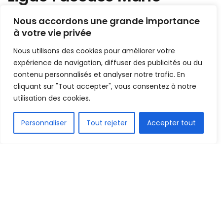
Bangoura de l’écarter
Nous accordons une grande importance
systématiquement : « Ça
à votre vie privée
fait 15 journées sans être
Nous utilisons des cookies pour améliorer votre
désigné »
expérience de navigation, diffuser des publicités ou du
contenu personnalisés et analyser notre trafic. En
cliquant sur "Tout accepter", vous consentez à notre
Mis en ligne par
AFRICASPORT
A
A
utilisation des cookies.
29 avril 2025
Temps de lecture:2 minutes
FR
Personnaliser
Tout rejeter
Accepter tout