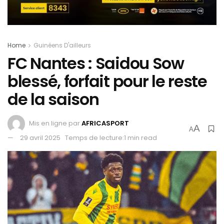
Home
Guinéens D'ailleurs
FC Nantes : Saidou Sow
blessé, forfait pour le reste
de la saison
Mis en ligne par
AFRICASPORT
A
A
29 avril 2025
Temps de lecture:1 min read