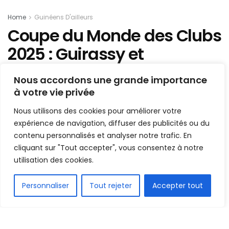
Home
Guinéens D'ailleurs
Coupe du Monde des Clubs
2025 : Guirassy et
Dortmund arrachent une
Nous accordons une grande importance
victoire laborieuse face
à votre vie privée
aux Mamelodi Sundowns
Nous utilisons des cookies pour améliorer votre
expérience de navigation, diffuser des publicités ou du
Mis en ligne par
AFRICASPORT
contenu personnalisés et analyser notre trafic. En
A
A
cliquant sur "Tout accepter", vous consentez à notre
21 juin 2025
Temps de lecture:2 minutes
utilisation des cookies.
FR
Personnaliser
Tout rejeter
Accepter tout