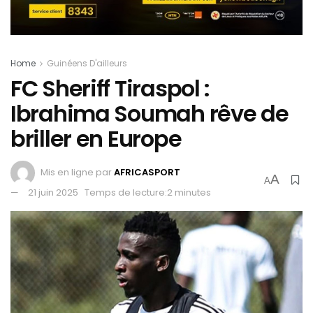
Home
Guinéens D'ailleurs
FC Sheriff Tiraspol :
Ibrahima Soumah rêve de
briller en Europe
Mis en ligne par
AFRICASPORT
A
A
21 juin 2025
Temps de lecture:2 minutes