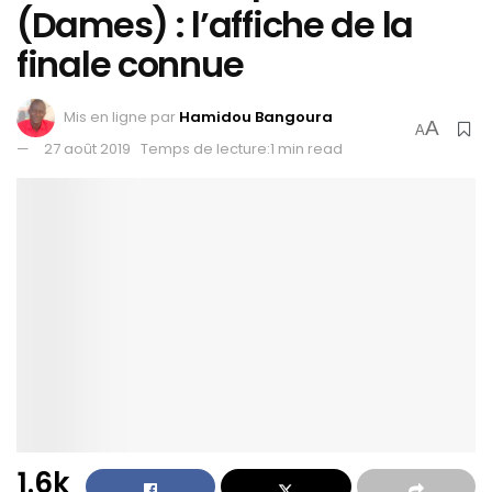
(Dames) : l’affiche de la
finale connue
Mis en ligne par
Hamidou Bangoura
A
A
27 août 2019
Temps de lecture:1 min read
1.6k