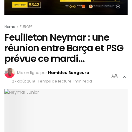
Home
EUROPE
Feuilleton Neymar : une
réunion entre Barça et PSG
prévue ce mardi…
Mis en ligne par
Hamidou Bangoura
A
A
27 août 2019
Temps de lecture:1 min read