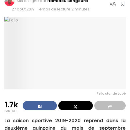
Mis en ligne par
Hamidou Bangoura
A
A
27 août 2019
Temps de lecture:2 minutes
Fello star de Labé
1.7k
PARTAGE
La saison sportive 2019-2020 reprend dans la
deuxième quinzaine du mois de septembre