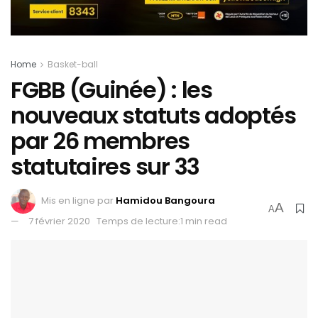
Home
Basket-ball
FGBB (Guinée) : les
nouveaux statuts adoptés
par 26 membres
statutaires sur 33
Mis en ligne par
Hamidou Bangoura
A
A
7 février 2020
Temps de lecture:1 min read