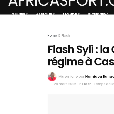
GUINEE
AFRIQUE
MONDE
INTERVIEW
Home
Flash
Flash Syli : 
régime à Ca
Mis en ligne par
Hamidou Bang
29 mars 2026
in
Flash
Temps de le