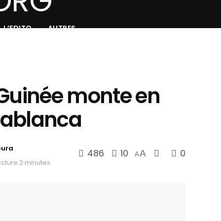
L’EDITO
AUTRES
la Guinée monte en
sablanca
oura
486
10
0
A
A
cture:2 minutes