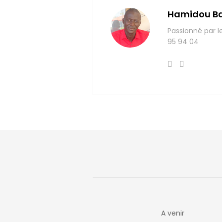
Hamidou B
Passionné par l
95 94 04
A venir