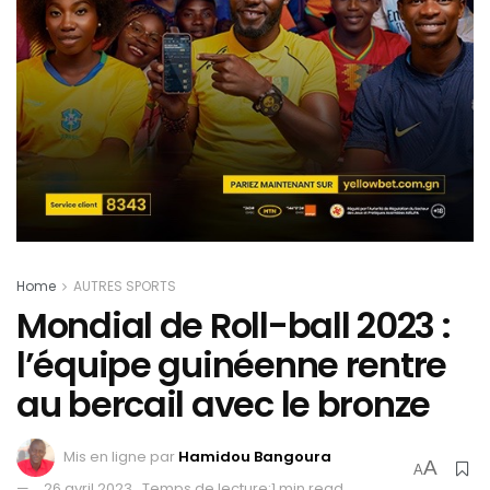
Home
AUTRES SPORTS
Mondial de Roll-ball 2023 :
l’équipe guinéenne rentre
au bercail avec le bronze
Mis en ligne par
Hamidou Bangoura
A
A
26 avril 2023
Temps de lecture:1 min read