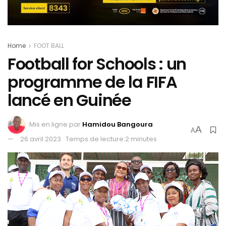
Home
FOOT BALL
Football for Schools : un
programme de la FIFA
lancé en Guinée
Mis en ligne par
Hamidou Bangoura
A
A
26 avril 2023
Temps de lecture:2 minutes