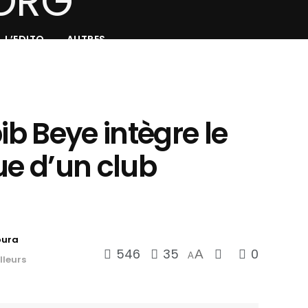
L’EDITO
AUTRES
ib Beye intègre le
ue d’un club
oura
546
35
0
A
A
lleurs