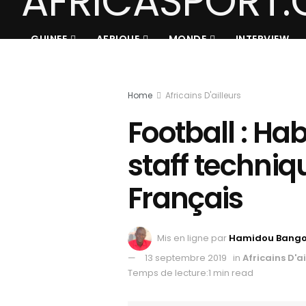
GUINEE
AFRIQUE
MONDE
INTERVIEW
Home
Africains D'ailleurs
Football : Hab
staff techniq
Français
Mis en ligne par
Hamidou Bang
13 septembre 2019
in
Africains D'ai
Temps de lecture:1 min read