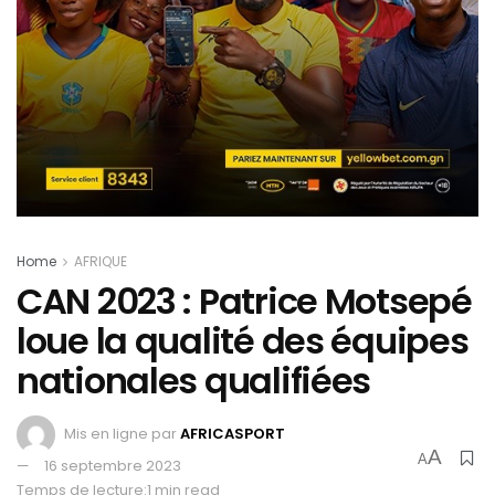
Home
AFRIQUE
CAN 2023 : Patrice Motsepé
loue la qualité des équipes
nationales qualifiées
Mis en ligne par
AFRICASPORT
A
A
16 septembre 2023
Temps de lecture:1 min read