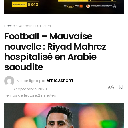
Home
Africains D'ailleurs
Football – Mauvaise
nouvelle : Riyad Mahrez
hospitalisé en Arabie
saoudite
Mis en ligne par
AFRICASPORT
A
A
16 septembre 2023
Temps de lecture:2 minutes