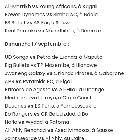
Al-Merrikh
vs
Young Africans, à Kagali
Power Dynamos
vs
Simba AC, à Ndola
ES Sahel
vs
AS Far, à Sousse
Real Bamako
vs
Nouadhibou, à Bamako
Dimanche 17 septembre :
UD Songo
vs
Petro de Luanda, à Maputo
Big Bullets vs TP Mazembe, à Lilongwe
Jwaneng Galaxy
vs
Orlando Pirates, à Gaborone
APR
vs
Pyramids FC, à Kigali
Primero de Agosto
vs
Al-Hilal, à Lubango
Medeama
vs
Horoya, à Cape Coast
Douanes
vs
ES Tunis, à Yamoussoukro
Bo Rangers
vs
CR Belouizdad, à Bo
Hafia
vs
Wydad, à Ratoma
Al-Ahly Benghazi
vs
Asec Mimosas, à Sousse
Saint George
vs
Al Ahly, au Caire