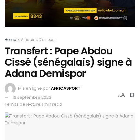
Home
Africains D'ailleurs
Transfert : Pape Abdou
Cissé (sénégalais) signe à
Adana Demispor
Mis en ligne par
AFRICASPORT
A
A
16 septembre 2023
Temps de lecture:1 min read