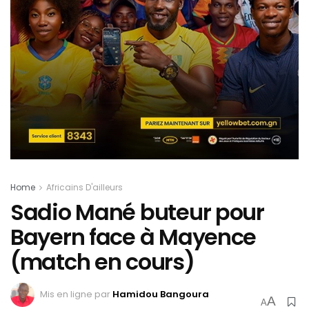
Home
Africains D'ailleurs
Sadio Mané buteur pour
Bayern face à Mayence
(match en cours)
Mis en ligne par
Hamidou Bangoura
A
A