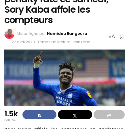
Sory Kaba affole les
compteurs
Mis en ligne par
Hamidou Bangoura
A
A
22 avril 2023
Temps de lecture:1 min read
1.5k
PARTAGE