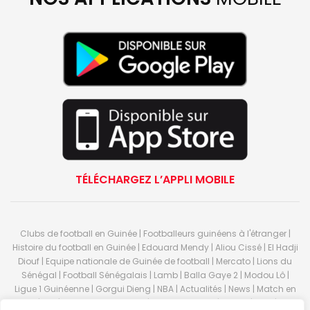
TÉLÉCHARGEZ L’APPLI MOBILE
Clubs de football en Guinée | Footballeurs guinéens à l'étranger |
Histoire du football en Guinée | Edouard Mendy | Aliou Cissé | El Hadji
Diouf | Equipe nationale de Guinée de football | Mercato | Lions du
Sénégal | Football Sénégalais | Lamb | Balla Gaye 2 | Modou Lô |
Ligue 1 Guinéenne | Gorgui Dieng | NBA | Actualités | News | Match en
direct | But | Actualité au Guinée | Premier League | Ligue 1 | Liga | Serie