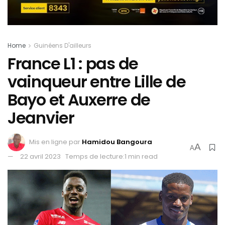
Home
Guinéens D'ailleurs
France L1 : pas de
vainqueur entre Lille de
Bayo et Auxerre de
Jeanvier
Mis en ligne par
Hamidou Bangoura
A
A
22 avril 2023
Temps de lecture:1 min read