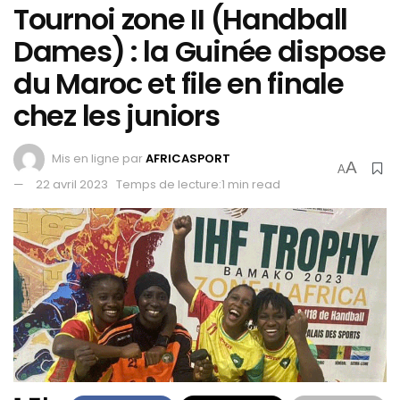
Tournoi zone II (Handball
Dames) : la Guinée dispose
du Maroc et file en finale
chez les juniors
Mis en ligne par
AFRICASPORT
A
A
22 avril 2023
Temps de lecture:1 min read