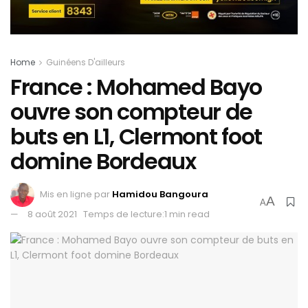
Home
Guinéens D'ailleurs
France : Mohamed Bayo
ouvre son compteur de
buts en L1, Clermont foot
domine Bordeaux
Mis en ligne par
Hamidou Bangoura
A
A
8 août 2021
Temps de lecture:1 min read