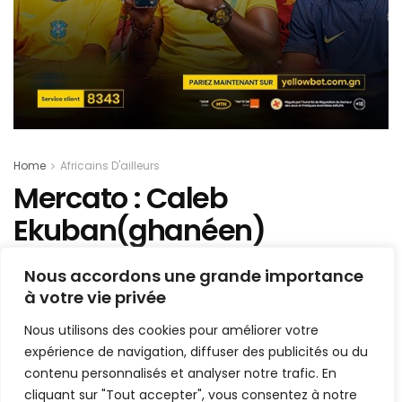
Home
Africains D'ailleurs
Mercato : Caleb
Ekuban(ghanéen)
s’engage avec un club
Nous accordons une grande importance
italien
à votre vie privée
Nous utilisons des cookies pour améliorer votre
Mis en ligne par
la redaction
A
A
expérience de navigation, diffuser des publicités ou du
8 août 2021
Temps de lecture:1 min read
contenu personnalisés et analyser notre trafic. En
cliquant sur "Tout accepter", vous consentez à notre