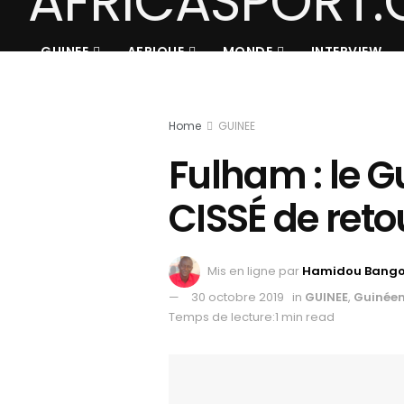
GUINEE
AFRIQUE
MONDE
INTERVIEW
Home
GUINEE
Fulham : le 
CISSÉ de reto
Mis en ligne par
Hamidou Bang
30 octobre 2019
in
GUINEE
,
Guinéens
Temps de lecture:1 min read