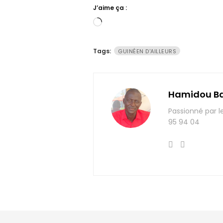
J’aime ça :
Chargement…
Tags:
GUINÉEN D'AILLEURS
Hamidou B
Passionné par l
95 94 04