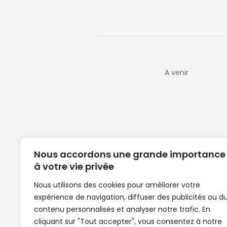
A venir
Nous accordons une grande importance
à votre vie privée
Nous utilisons des cookies pour améliorer votre
expérience de navigation, diffuser des publicités ou d
Clubs de football en Guinée | Footballeurs 
contenu personnalisés et analyser notre trafic. En
de Guinée de football | Mercato | Lions du
cliquant sur "Tout accepter", vous consentez à notre
News | Match en direct | But | Actualité au G