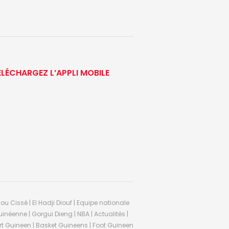
ÉLÉCHARGEZ L’APPLI MOBILE
ou Cissé | El Hadji Diouf | Equipe nationale
inéenne | Gorgui Dieng | NBA | Actualités |
Sport Guineen | Basket Guineens | Foot Guineen