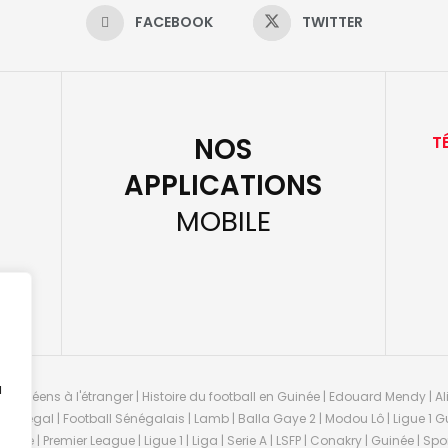
FACEBOOK
TWITTER
NOS
T
APPLICATIONS
MOBILE
u
guinéens à l'étranger | Histoire du football en Guinée | Edouard Mendy | Ali
 Sénégal | Football Sénégalais | Lamb | Balla Gaye 2 | Modou Lô | Ligue 1 Gu
uinée | Premier League | Ligue 1 | Liga | Serie A | LSFP | Conakry | Guinée | 