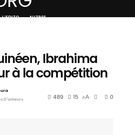
L’EDITO
AUTRES
Guinéen, Ibrahima
ur à la compétition
oura
489
15
0
A
A
 D'ailleurs