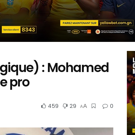
lgique) : Mohamed
e pro
459
29
0
A
A