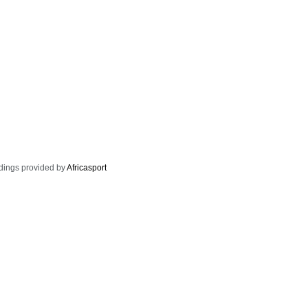
dings provided by
Africasport