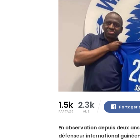
1.5k
2.3k
Partager 
PARTAGE
VUS
En observation depuis deux ans 
défenseur international guin