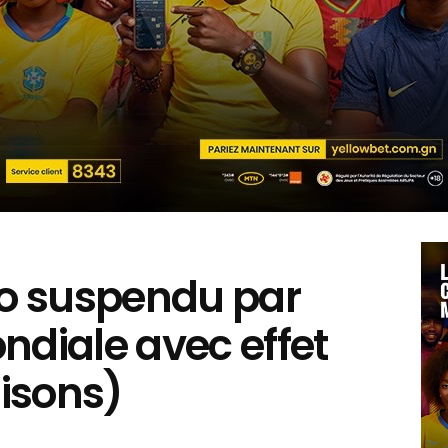
go suspendu par
ndiale avec effet
isons)