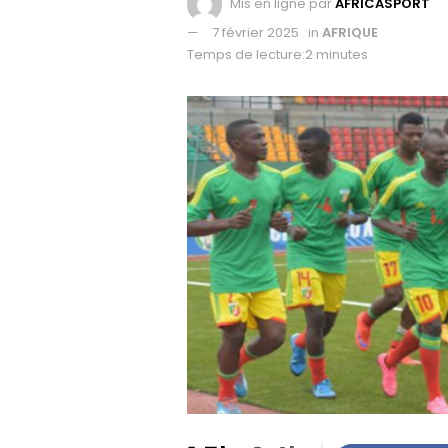
Mis en ligne par
AFRICASPORT
7 février 2025
in
AFRIQUE
Temps de lecture:2 minutes