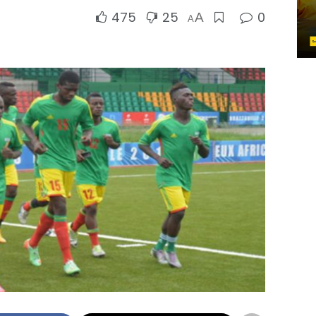
475
25
0
A
A