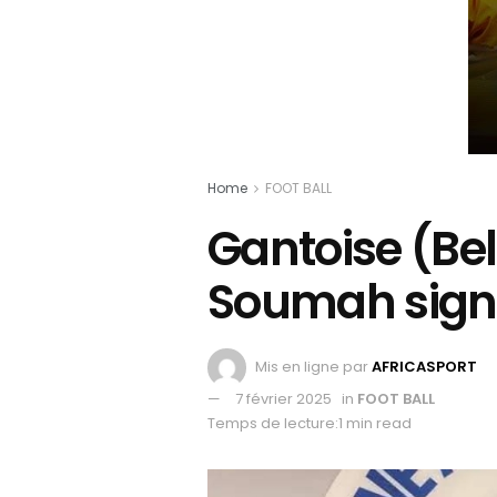
Home
FOOT BALL
Gantoise (Be
Soumah sign
Mis en ligne par
AFRICASPORT
7 février 2025
in
FOOT BALL
Temps de lecture:1 min read