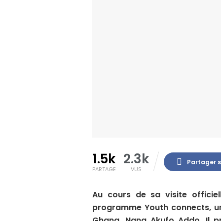
1.5k
2.3k
Partager 
PARTAGE
VUS
Au cours de sa visite officiel
programme Youth connects, une
Ghana, Nana Akufo Addo. Il pr