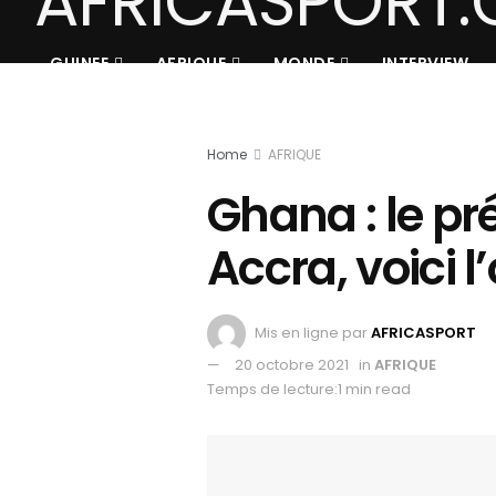
GUINEE
AFRIQUE
MONDE
INTERVIEW
Home
AFRIQUE
Ghana : le pr
Accra, voici l’
Mis en ligne par
AFRICASPORT
20 octobre 2021
in
AFRIQUE
Temps de lecture:1 min read