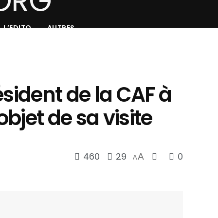
L’EDITO
AUTRES
ésident de la CAF à
objet de sa visite
460
29
0
A
A