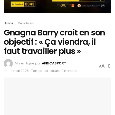
Home
Réactions
Gnagna Barry croit en son
objectif : « Ça viendra, il
faut travailler plus »
Mis en ligne par
AFRICASPORT
A
A
4 mai 2025
Temps de lecture:2 minutes