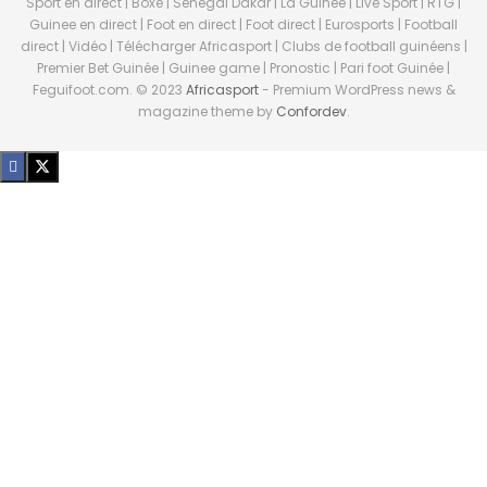
Sport en direct | Boxe | Sénégal Dakar | La Guinée | Live Sport | RTG |
Guinee en direct | Foot en direct | Foot direct | Eurosports | Football
direct | Vidéo | Télécharger Africasport | Clubs de football guinéens |
Premier Bet Guinée | Guinee game | Pronostic | Pari foot Guinée |
Feguifoot.com. © 2023
Africasport
- Premium WordPress news &
magazine theme by
Confordev
.