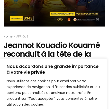
Home
AFRIQUE
Jeannot Kouadio Kouamé
reconduit à la tête de la
Fédération ivoirienne
Nous accordons une grande importance
d’athlétisme pour un 3e
à votre vie privée
mandat
Nous utilisons des cookies pour améliorer votre
expérience de navigation, diffuser des publicités ou du
Mis en ligne par
AFRICASPORT
contenu personnalisés et analyser notre trafic. En
A
A
cliquant sur "Tout accepter", vous consentez à notre
10 novembre 2025
Temps de lecture:2 minutes
utilisation des cookies.