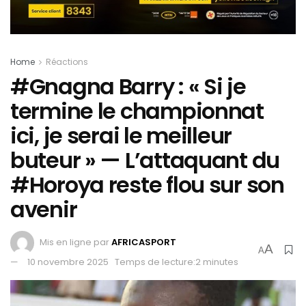
Home
Réactions
#Gnagna Barry : « Si je
termine le championnat
ici, je serai le meilleur
buteur » — L’attaquant du
#Horoya reste flou sur son
avenir
Mis en ligne par
AFRICASPORT
A
A
10 novembre 2025
Temps de lecture:2 minutes