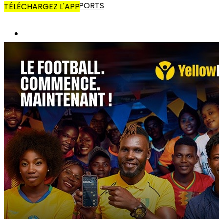
AUTRES SPORTS
TÉLÉCHARGEZ L'APP
AFRIQUE
CANS
LIGUE DES CHAMPIONS
COUPE CAF
CHAN
AUTRES COMPÉTITIONS
MONDE