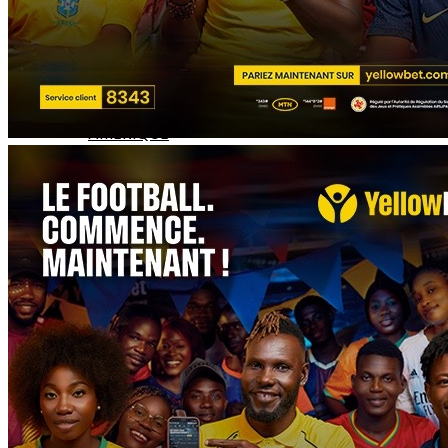
EUROPE
ASIE
AMERIQUE
INTERVIEW
L’EDITO
AUTRES
À LA UNE
TÉLÉCHARGEZ L'APP