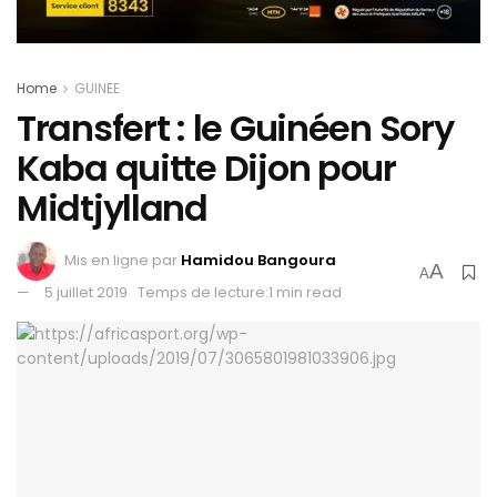
Home
GUINEE
Transfert : le Guinéen Sory
Kaba quitte Dijon pour
Midtjylland
Mis en ligne par
Hamidou Bangoura
A
A
5 juillet 2019
Temps de lecture:1 min read