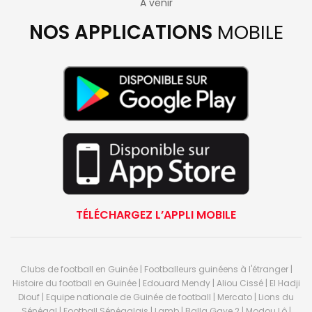
A venir
NOS APPLICATIONS
MOBILE
TÉLÉCHARGEZ L’APPLI MOBILE
Clubs de football en Guinée | Footballeurs guinéens à l'étranger |
Histoire du football en Guinée | Edouard Mendy | Aliou Cissé | El Hadji
Diouf | Equipe nationale de Guinée de football | Mercato | Lions du
Sénégal | Football Sénégalais | Lamb | Balla Gaye 2 | Modou Lô |