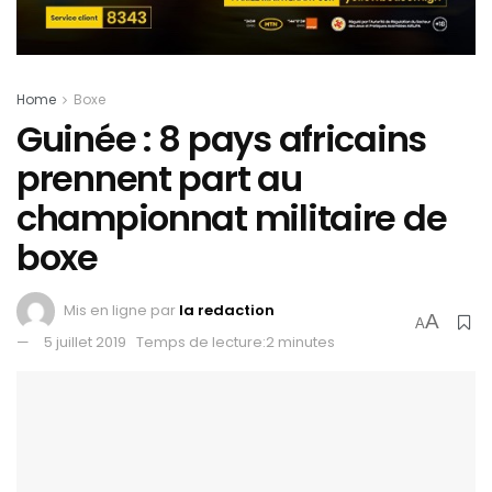
Home
Boxe
Guinée : 8 pays africains
prennent part au
championnat militaire de
boxe
Mis en ligne par
la redaction
A
A
5 juillet 2019
Temps de lecture:2 minutes