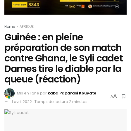
Home
AFRIQUE
Guinée : en pleine
préparation de son match
contre Ghana, le Syli cadet
Dames tire le diable par la
queue (réaction)
Mis en ligne par
kaba Paparasi Kouyate
A
A
1 avril 2022
Temps de lecture:2 minutes