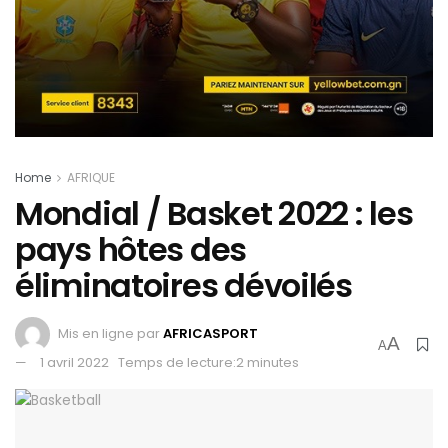
Home
AFRIQUE
Mondial / Basket 2022 : les
pays hôtes des
éliminatoires dévoilés
Mis en ligne par
AFRICASPORT
A
A
1 avril 2022
Temps de lecture:2 minutes