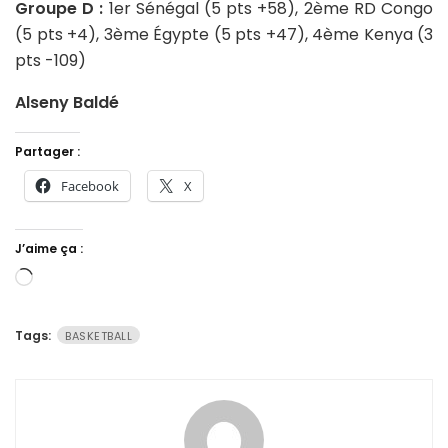
Groupe D :
1er Sénégal (5 pts +58), 2ème RD Congo
(5 pts +4), 3ème Égypte (5 pts +47), 4ème Kenya (3
pts -109)
Alseny Baldé
Partager :
Facebook
X
J’aime ça :
Chargement…
Tags:
BASKETBALL