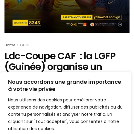
Home
GUINEE
Ldc-Coupe CAF : la LGFP
(Guinée) organise un
tournoi de préparation
Nous accordons une grande importance
pour ses représentants
à votre vie privée
Nous utilisons des cookies pour améliorer votre
Mis en ligne par
Hamidou Bangoura
A
A
expérience de navigation, diffuser des publicités ou du
24 juillet 2019
Temps de lecture:1 min read
contenu personnalisés et analyser notre trafic. En
cliquant sur "Tout accepter", vous consentez à notre
utilisation des cookies.