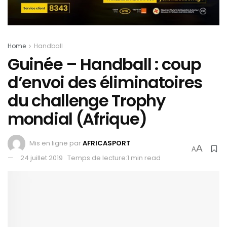
Home
Handball
Guinée – Handball : coup
d’envoi des éliminatoires
du challenge Trophy
mondial (Afrique)
Mis en ligne par
AFRICASPORT
A
A
24 juillet 2019
Temps de lecture:1 min read