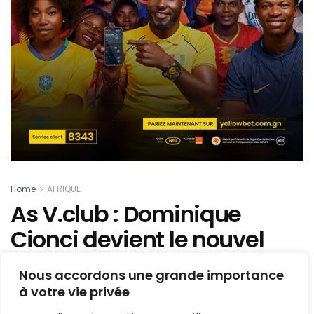
Home
AFRIQUE
As V.club : Dominique
Cionci devient le nouvel
entraîneur (Officiel)
Nous accordons une grande importance
à votre vie privée
Mis en ligne par
Hamidou Bangoura
A
A