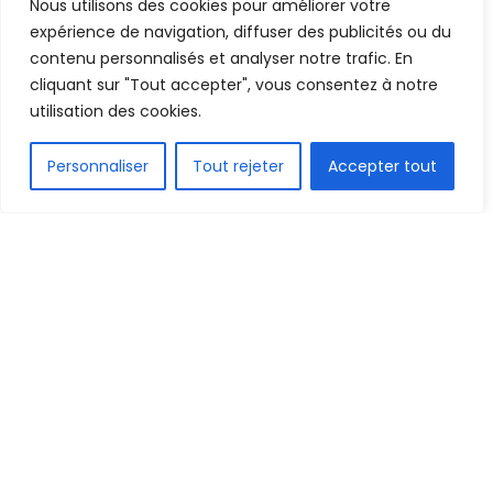
Nous utilisons des cookies pour améliorer votre
24 août 2021
Temps de lecture:1 min read
expérience de navigation, diffuser des publicités ou du
contenu personnalisés et analyser notre trafic. En
cliquant sur "Tout accepter", vous consentez à notre
utilisation des cookies.
FR
Personnaliser
Tout rejeter
Accepter tout
1.5k
PARTAGE
En remplacement de Florent Ibenge parti au Maroc,
l’As Vita club de Kinshasa en RD Congo vient de jeter