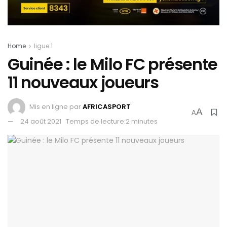
Home
ligue 1
Guinée : le Milo FC présente
11 nouveaux joueurs
Mis en ligne par
AFRICASPORT
A
A
24 août 2021
Temps de lecture:2 minutes