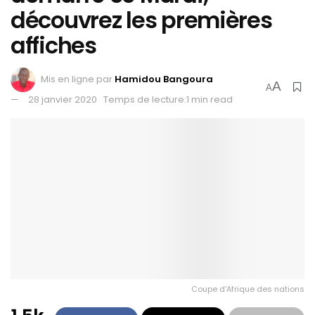
découvrez les premières
affiches
Mis en ligne par
Hamidou Bangoura
A
A
28 janvier 2020
Temps de lecture:1 min read
Coupe d'Afrique des nations