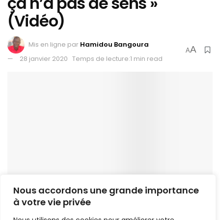
ça n’a pas de sens »
(Vidéo)
Mis en ligne par
Hamidou Bangoura
A
A
28 janvier 2020
Temps de lecture:1 min read
Nous accordons une grande importance
1.5k
à votre vie privée
PARTAGE