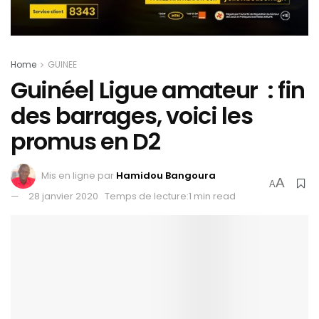
Home
GUINEE
Guinée| Ligue amateur : fin
des barrages, voici les
promus en D2
Mis en ligne par
Hamidou Bangoura
A
A
28 janvier 2020
Temps de lecture:1 min read