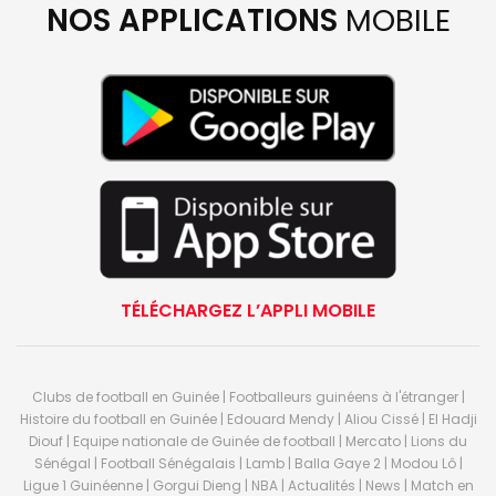
NOS APPLICATIONS
MOBILE
TÉLÉCHARGEZ L’APPLI MOBILE
Clubs de football en Guinée | Footballeurs guinéens à l'étranger |
Histoire du football en Guinée | Edouard Mendy | Aliou Cissé | El Hadji
Diouf | Equipe nationale de Guinée de football | Mercato | Lions du
Sénégal | Football Sénégalais | Lamb | Balla Gaye 2 | Modou Lô |
Ligue 1 Guinéenne | Gorgui Dieng | NBA | Actualités | News | Match en