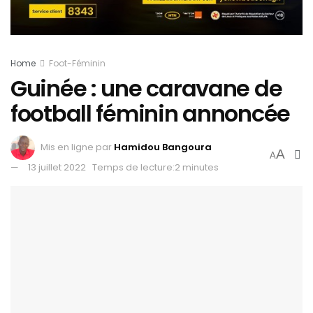
Home
Foot-Féminin
Guinée : une caravane de
football féminin annoncée
Mis en ligne par
Hamidou Bangoura
A
A
13 juillet 2022
Temps de lecture:2 minutes