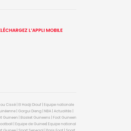
ÉLÉCHARGEZ L’APPLI MOBILE
ou Cissé | El Hadji Diouf | Equipe nationale
inéenne | Gorgui Dieng | NBA | Actualités |
Sport Guineen | Basket Guineens | Foot Guineen
otball | Equipe de Guinee| Equipe national
 Guinee | Sport Senegal | Paris Foot | Sport