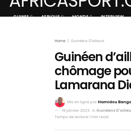
GUINEE
AFRIQUE
MONDE
INTERVIEW
Home
Guinéens D'ailleurs
Guinéen d’aill
chômage po
Lamarana Dia
Mis en ligne par
Hamidou Bang
19 janvier 2023
in
Guinéens D'ailleu
Temps de lecture:1 min read