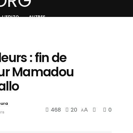
L’EDITO
AUTRES
eurs : fin de
ur Mamadou
llo
oura
468
20
0
A
A
rs