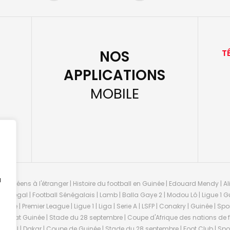
NOS
T
APPLICATIONS
MOBILE
u
guinéens à l'étranger | Histoire du football en Guinée | Edouard Mendy | Ali
 Sénégal | Football Sénégalais | Lamb | Balla Gaye 2 | Modou Lô | Ligue 1 Gu
uinée | Premier League | Ligue 1 | Liga | Serie A | LSFP | Conakry | Guinée | 
onnat Guinée | Stade du 28 septembre | Coupe d'Afrique des nations de fo
negal | Dakar | Coupe de Guinée | Stade du 28 septembre | Foot Club | Sport