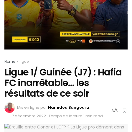
Home
ligue 1
Ligue 1/ Guinée (J7) : Hafia
FC inarrêtable… les
résultats de ce soir
Mis en ligne par
Hamidou Bangoura
A
A
7 décembre 2022
Temps de lecture:1 min read