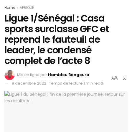
Home
AFRIQUE
Ligue 1/Sénégal : Casa
sports surclasse GFC et
reprend le fauteuil de
leader, le condensé
complet de l’acte 8
Mis en ligne par
Hamidou Bangoura
A
A
8 décembre 2022
Temps de lecture:1 min read