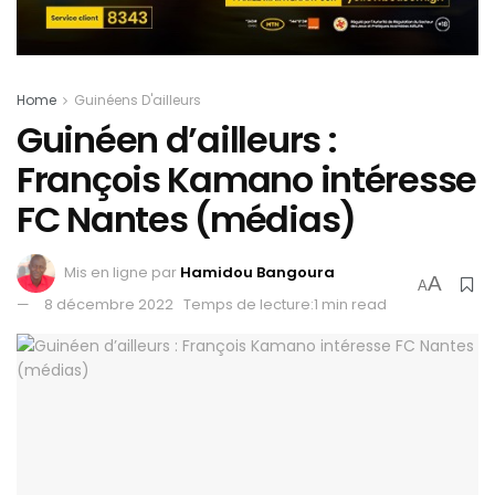
Home
Guinéens D'ailleurs
Guinéen d’ailleurs :
François Kamano intéresse
FC Nantes (médias)
Mis en ligne par
Hamidou Bangoura
A
A
8 décembre 2022
Temps de lecture:1 min read