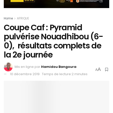
Home
AFRIQUE
Coupe Caf : Pyramid
pulvérise Nouadhibou (6-
0), résultats complets de
la 2e journée
Mis en ligne par
Hamidou Bangoura
A
A
10 décembre 2019
Temps de lecture:2 minutes