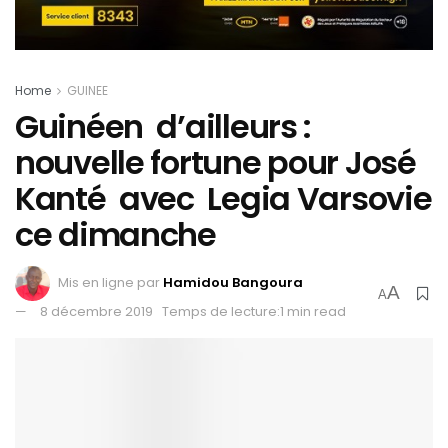
Home
GUINEE
Guinéen d’ailleurs :
nouvelle fortune pour José
Kanté avec Legia Varsovie
ce dimanche
Mis en ligne par
Hamidou Bangoura
A
A
8 décembre 2019
Temps de lecture:1 min read