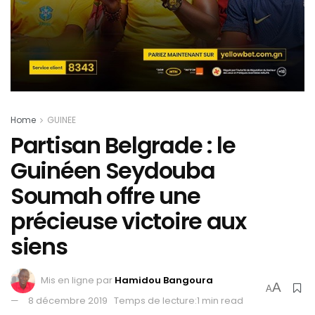
Home
GUINEE
Partisan Belgrade : le
Guinéen Seydouba
Soumah offre une
précieuse victoire aux
siens
Mis en ligne par
Hamidou Bangoura
A
A
8 décembre 2019
Temps de lecture:1 min read