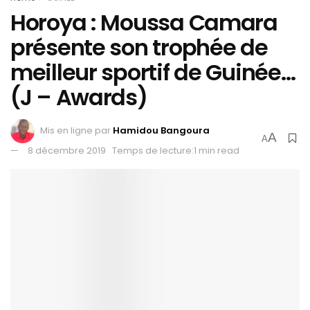
Horoya : Moussa Camara
présente son trophée de
meilleur sportif de Guinée…
(J – Awards)
Mis en ligne par
Hamidou Bangoura
A
A
8 décembre 2019
Temps de lecture:1 min read