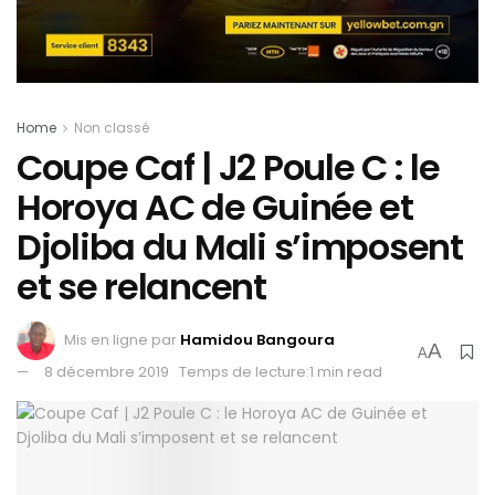
Home
Non classé
Coupe Caf | J2 Poule C : le
Horoya AC de Guinée et
Djoliba du Mali s’imposent
et se relancent
Mis en ligne par
Hamidou Bangoura
A
A
8 décembre 2019
Temps de lecture:1 min read