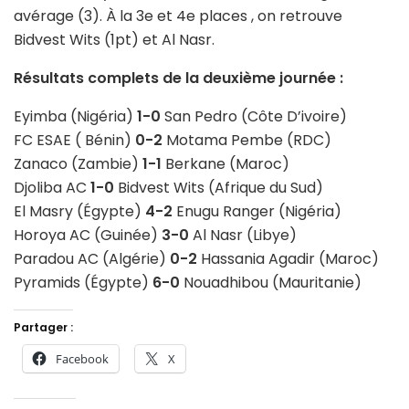
avérage (3). À la 3e et 4e places , on retrouve
Bidvest Wits (1pt) et Al Nasr.
Résultats complets de la deuxième journée :
Eyimba (Nigéria)
1-0
San Pedro (Côte D’ivoire)
FC ESAE ( Bénin)
0-2
Motama Pembe (RDC)
Zanaco (Zambie)
1-1
Berkane (Maroc)
Djoliba AC
1-0
Bidvest Wits (Afrique du Sud)
El Masry (Égypte)
4-2
Enugu Ranger (Nigéria)
Horoya AC (Guinée)
3-0
Al Nasr (Libye)
Paradou AC (Algérie)
0-2
Hassania Agadir (Maroc)
Pyramids (Égypte)
6-0
Nouadhibou (Mauritanie)
Partager :
Facebook
X