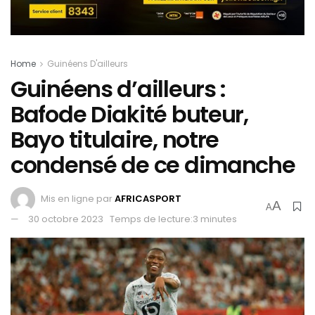
Home
Guinéens D'ailleurs
Guinéens d’ailleurs :
Bafode Diakité buteur,
Bayo titulaire, notre
condensé de ce dimanche
Mis en ligne par
AFRICASPORT
A
A
30 octobre 2023
Temps de lecture:3 minutes